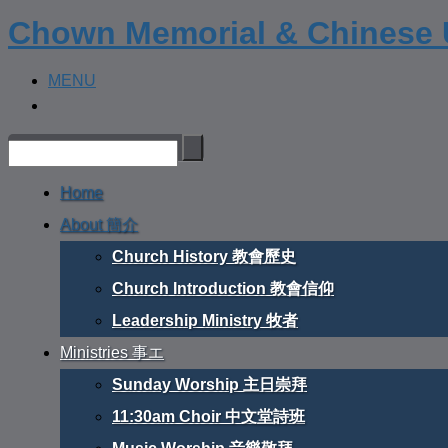
Chown Memorial & Chinese 
MENU
Home
About 簡介
Church History 教會歷史
Church Introduction 教會信仰
Leadership Ministry 牧者
Ministries 事エ
Sunday Worship 主日崇拜
11:30am Choir 中文堂詩班