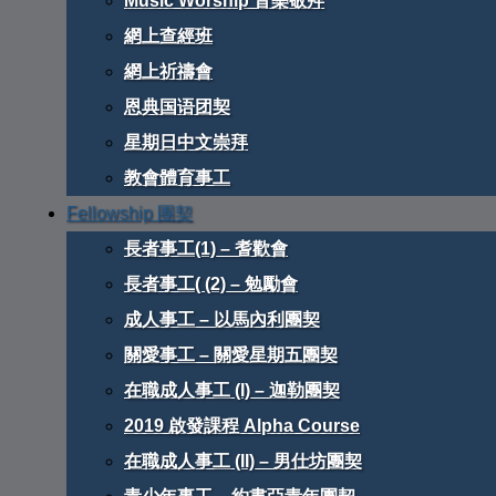
Music Worship 音樂敬拜
網上查經班
網上祈禱會
恩典国语团契
星期日中文崇拜
教會體育事工
Fellowship 團契
長者事工(1) – 耆歡會
長者事工( (2) – 勉勵會
成人事工 – 以馬內利團契
關愛事工 – 關愛星期五團契
在職成人事工 (I) – 迦勒團契
2019 啟發課程 Alpha Course
在職成人事工 (II) – 男仕坊團契