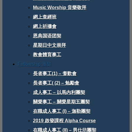
Music Worship 音樂敬拜
網上查經班
網上祈禱會
恩典国语团契
星期日中文崇拜
教會體育事工
Fellowship 團契
長者事工(1) – 耆歡會
長者事工( (2) – 勉勵會
成人事工 – 以馬內利團契
關愛事工 – 關愛星期五團契
在職成人事工 (I) – 迦勒團契
2019 啟發課程 Alpha Course
在職成人事工 (II) – 男仕坊團契