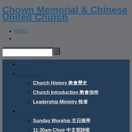
Chown Memorial & Chinese
United Church
MENU
Home
About 簡介
Church History 教會歷史
Church Introduction 教會信仰
Leadership Ministry 牧者
Ministries 事エ
Sunday Worship 主日崇拜
11:30am Choir 中文堂詩班